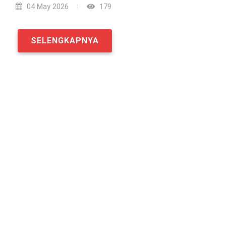
04 May 2026
179
SELENGKAPNYA
LEBIH DARI SEKADAR MELUKIS:
MENYELAMI MAKNA LEWAT DEEP LEARN
02 May 2026
183