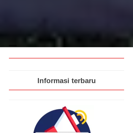
Informasi terbaru