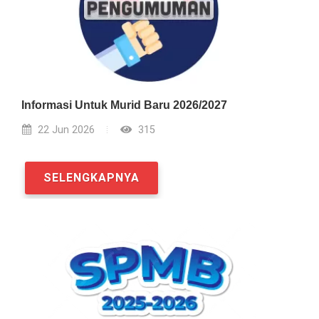
Informasi Untuk Murid Baru 2026/2027
22 Jun 2026
315
SELENGKAPNYA