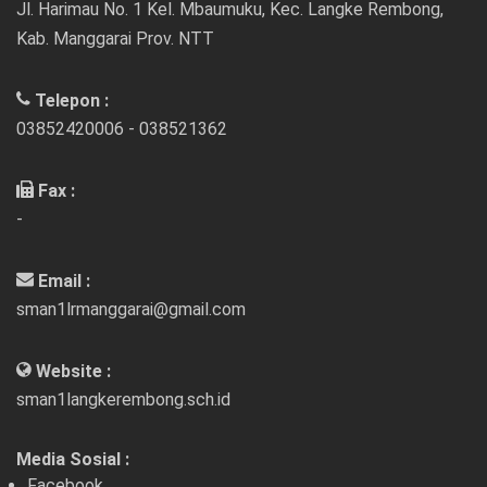
Jl. Harimau No. 1 Kel. Mbaumuku, Kec. Langke Rembong,
Kab. Manggarai Prov. NTT
Telepon :
03852420006 - 038521362
Fax :
-
Email :
sman1lrmanggarai@gmail.com
Website :
sman1langkerembong.sch.id
Media Sosial :
Facebook