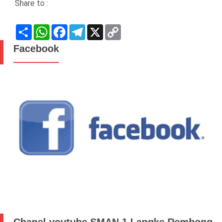
Share to :
Share
WhatsApp
Facebook
Telegram
X
Copy
Link
Facebook
Chanel youtube SMAN 1 Langke Rembong