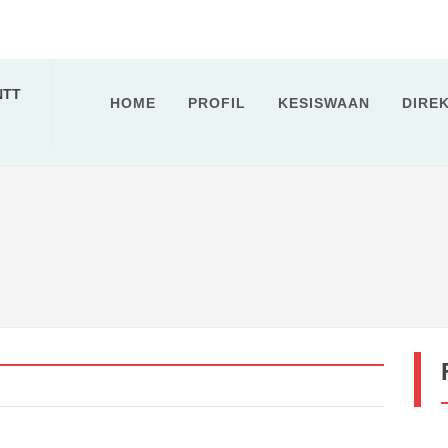
NTT
HOME
PROFIL
KESISWAAN
DIRE
embong...
: MENYELAMI MAKNA LEWAT DEEP LEARN...
e Rembong...
2027...