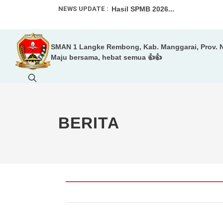
NEWS UPDATE :
Hasil SPMB 2026...
Informasi SPMB 2026...
SMAN 1 Langke Rembong, Kab. Manggarai, Prov. 
Informasi spmb 2026...
Maju bersama, hebat semua 👍👍
Tim Voly Putri SMAN 1 Langke R
LEBIH DARI SEKADAR MELUKIS
Status Akreditasi SMAN 1 Langk
BERITA
Informasi Untuk Murid Baru 2026/