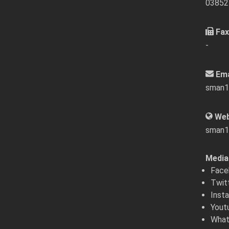
03852
Fax
-
Ema
sman1
Web
sman1
Media 
Face
Twit
Inst
Yout
What