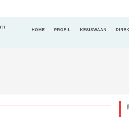
NTT
HOME
PROFIL
KESISWAAN
DIRE
embong...
: MENYELAMI MAKNA LEWAT DEEP LEARN...
e Rembong...
2027...