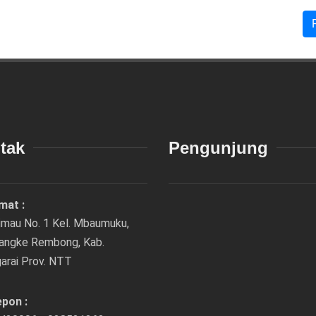
tak
Pengunjung
mat :
rimau No. 1 Kel. Mbaumuku,
Langke Rembong, Kab.
arai Prov. NTT
epon :