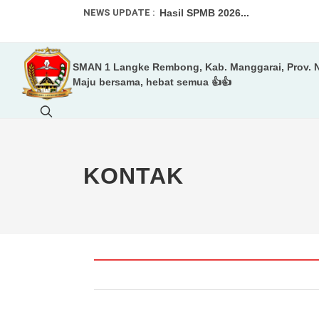
NEWS UPDATE :
Hasil SPMB 2026...
Informasi SPMB 2026...
SMAN 1 Langke Rembong, Kab. Manggarai, Prov. 
Informasi spmb 2026...
Maju bersama, hebat semua 👍👍
Tim Voly Putri SMAN 1 Langke R
LEBIH DARI SEKADAR MELUKIS
Status Akreditasi SMAN 1 Langk
KONTAK
Informasi Untuk Murid Baru 2026/