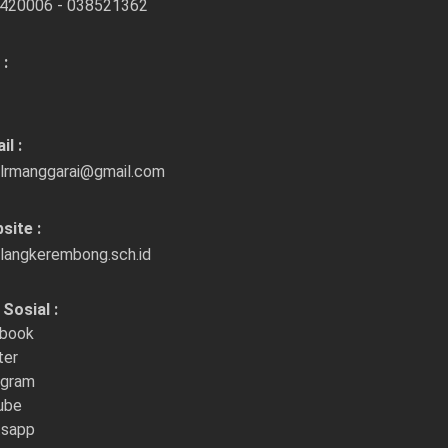
420006 - 038521362
 :
il :
lrmanggarai@gmail.com
site :
langkerembong.sch.id
Sosial :
book
ter
agram
ube
sapp