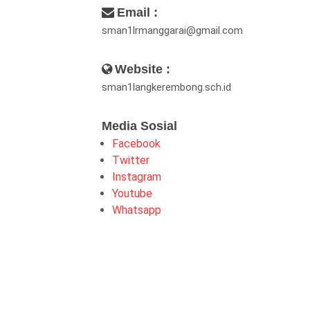
Email :
sman1lrmanggarai@gmail.com
Website :
sman1langkerembong.sch.id
Media Sosial
Facebook
Twitter
Instagram
Youtube
Whatsapp