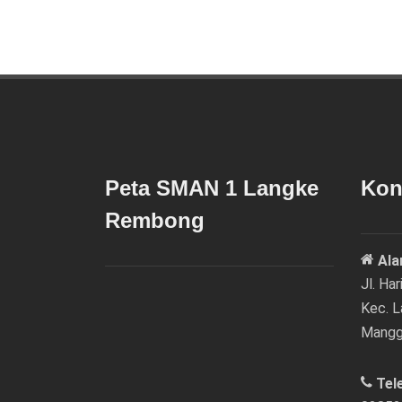
Peta SMAN 1 Langke
Kon
Rembong
Ala
Jl. Ha
Kec. 
Mangg
Tel