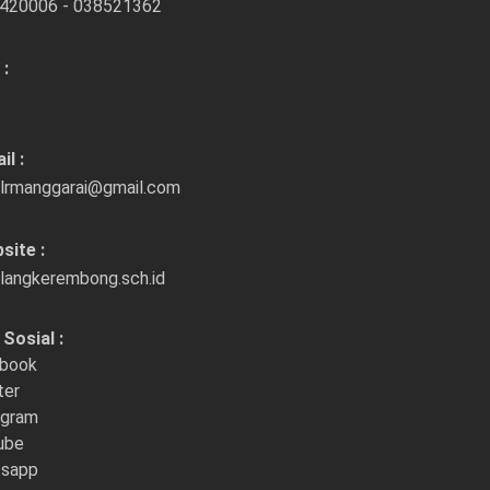
420006 - 038521362
 :
il :
lrmanggarai@gmail.com
site :
langkerembong.sch.id
Sosial :
book
ter
agram
ube
sapp