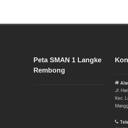
Peta SMAN 1 Langke
Kon
Rembong
Ala
Jl. Ha
Kec. 
Mangg
Tel