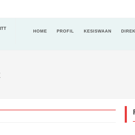
NTT
HOME
PROFIL
KESISWAAN
DIRE
embong...
: MENYELAMI MAKNA LEWAT DEEP LEARN...
e Rembong...
R
2027...