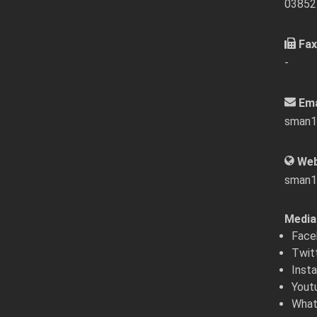
03852
Fax
-
Ema
sman1
Web
sman1
Media 
Face
Twit
Inst
Yout
What