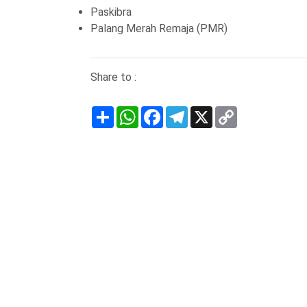
Paskibra
Palang Merah Remaja (PMR)
Share to :
Share
WhatsApp
Facebook
Telegram
X
Copy
Link