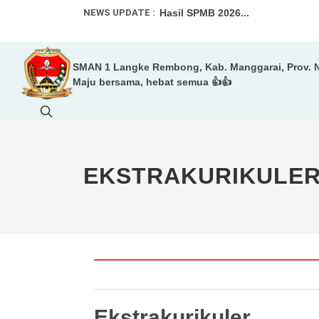
NEWS UPDATE :
Hasil SPMB 2026...
Informasi SPMB 2026...
SMAN 1 Langke Rembong, Kab. Manggarai, Prov. 
Informasi spmb 2026...
Maju bersama, hebat semua 👍👍
Tim Voly Putri SMAN 1 Langke R
LEBIH DARI SEKADAR MELUKIS
Status Akreditasi SMAN 1 Langk
EKSTRAKURIKULE
Informasi Untuk Murid Baru 2026/
Ekstrakurikuler