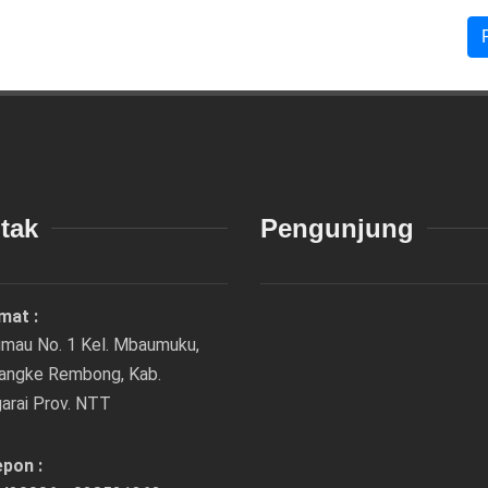
tak
Pengunjung
mat :
rimau No. 1 Kel. Mbaumuku,
Langke Rembong, Kab.
arai Prov. NTT
epon :