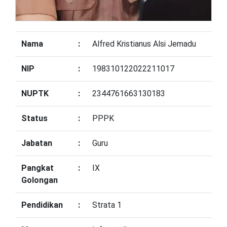
Nama
:
Alfred Kristianus Alsi Jemadu
NIP
:
198310122022211017
NUPTK
:
2344761663130183
Status
:
PPPK
Jabatan
:
Guru
Pangkat
:
IX
Golongan
Pendidikan
:
Strata 1