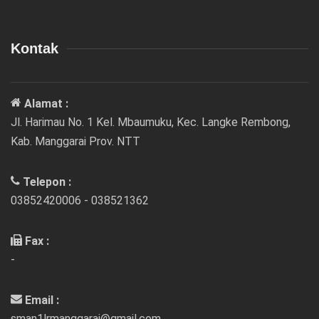
Kontak
Alamat :
Jl. Harimau No. 1 Kel. Mbaumuku, Kec. Langke Rembong,
Kab. Manggarai Prov. NTT
Telepon :
03852420006 - 038521362
Fax :
-
Email :
sman1lrmanggarai@gmail.com