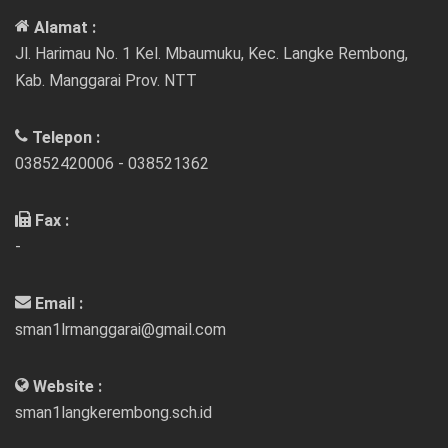
Alamat :
Jl. Harimau No. 1 Kel. Mbaumuku, Kec. Langke Rembong,
Kab. Manggarai Prov. NTT
Telepon :
03852420006 - 038521362
Fax :
-
Email :
sman1lrmanggarai@gmail.com
Website :
sman1langkerembong.sch.id