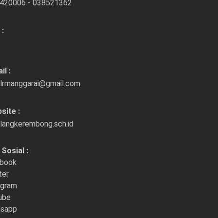
420006 - 038521362
 :
il :
lrmanggarai@gmail.com
site :
langkerembong.sch.id
Sosial :
book
ter
agram
ube
sapp