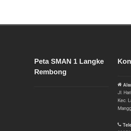
Peta SMAN 1 Langke
Kon
Rembong
Ala
Jl. Ha
Kec. 
Mangg
Tel