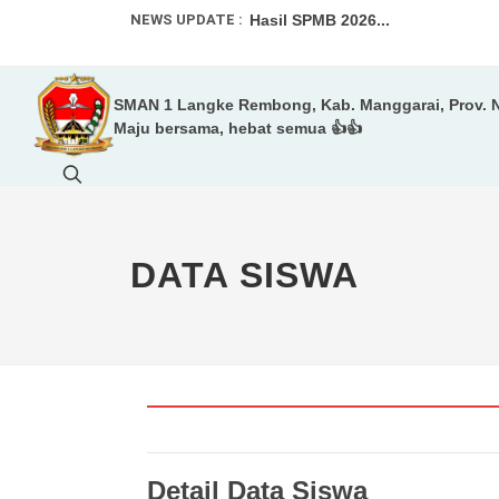
NEWS UPDATE :
Hasil SPMB 2026...
Informasi SPMB 2026...
SMAN 1 Langke Rembong, Kab. Manggarai, Prov. 
Informasi spmb 2026...
Maju bersama, hebat semua 👍👍
Tim Voly Putri SMAN 1 Langke R
LEBIH DARI SEKADAR MELUKIS
Status Akreditasi SMAN 1 Langk
DATA SISWA
Informasi Untuk Murid Baru 2026/
Detail Data Siswa