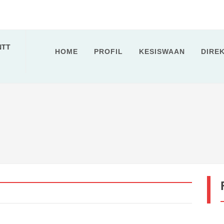
NTT
HOME
PROFIL
KESISWAAN
DIRE
embong...
: MENYELAMI MAKNA LEWAT DEEP LEARN...
e Rembong...
2027...