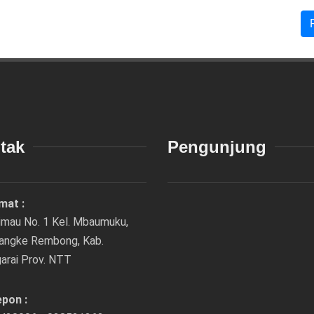
tak
Pengunjung
mat :
rimau No. 1 Kel. Mbaumuku,
Langke Rembong, Kab.
arai Prov. NTT
epon :