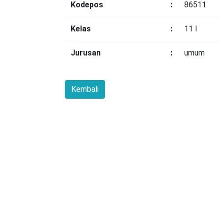
Kodepos
:
86511
Kelas
:
11 I
Jurusan
:
umum