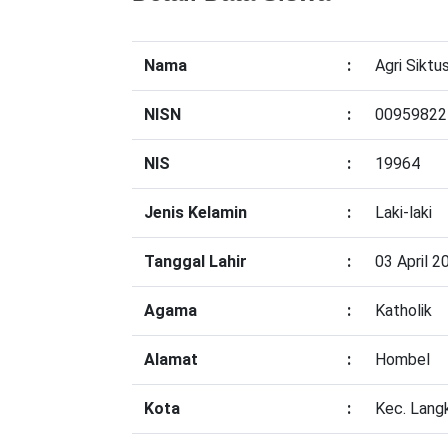
Nama
:
Agri Siktu
NISN
:
00959822
NIS
:
19964
Jenis Kelamin
:
Laki-laki
Tanggal Lahir
:
03 April 2
Agama
:
Katholik
Alamat
:
Hombel
Kota
:
Kec. Lan