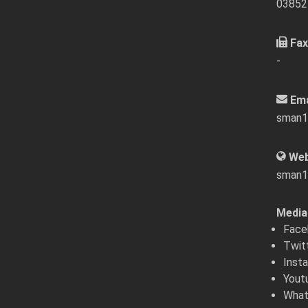
03852
Fax
-
Ema
sman1
Web
sman1
Media 
Face
Twit
Inst
Yout
What