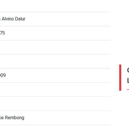
s Alvino Dalur
75
009
gke Rembong