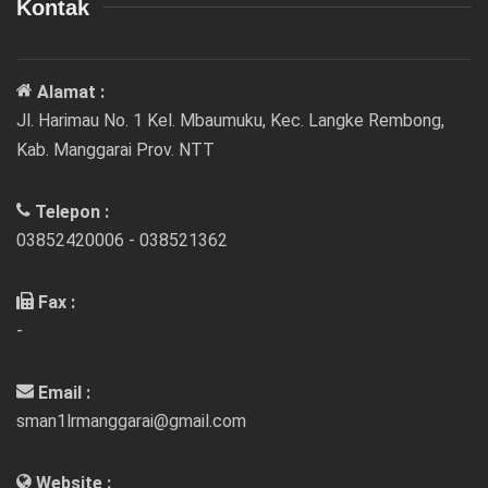
Kontak
Alamat :
Jl. Harimau No. 1 Kel. Mbaumuku, Kec. Langke Rembong,
Kab. Manggarai Prov. NTT
Telepon :
03852420006 - 038521362
Fax :
-
Email :
sman1lrmanggarai@gmail.com
Website :